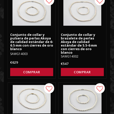
Add to list of favorites
Add to
Conjunto de collar y
Conjunto de collar y
pulsera de perlas Akoya
brazalete de perlas
de calidad estándar de 6-
Akoya de calidad
6.5 mm con cierres de oro
estándar de 5.5-6 mm
blanco
con cierres de oro
blanco
SAWG14003
SAWG14002
€629
€547
COMPRAR
COMPRAR
Add to list of favorites
Add to