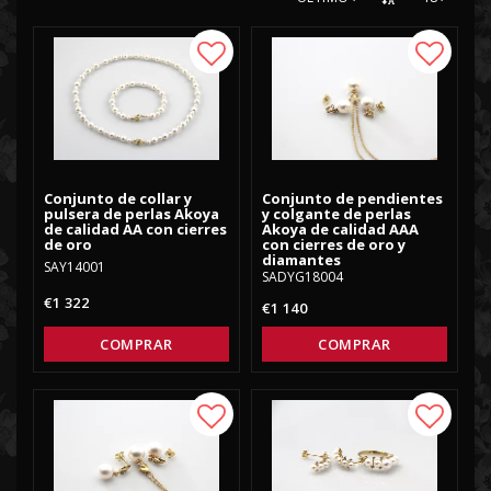
PERLAS DEL MAR DEL SUR
Add to list of favorites
Add to
PERLAS DE TAHITI
PERLAS DE AGUA DULCE
Conjunto de collar y
Conjunto de pendientes
pulsera de perlas Akoya
y colgante de perlas
de calidad AA con cierres
Akoya de calidad AAA
de oro
con cierres de oro y
diamantes
SAY14001
SADYG18004
€1 322
€1 140
COMPRAR
COMPRAR
Add to list of favorites
Add to