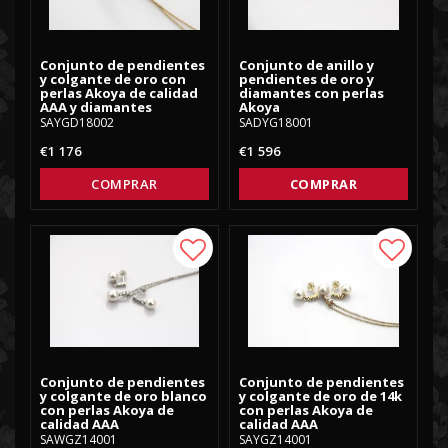
Conjunto de pendientes
Conjunto de anillo y
y colgante de oro con
pendientes de oro y
perlas Akoya de calidad
diamantes con perlas
AAA y diamantes
Akoya
SAYGD18002
SADYG18001
€1 176
€1 596
COMPRAR
COMPRAR
Add to list of favorites
Add to
Conjunto de pendientes
Conjunto de pendientes
y colgante de oro blanco
y colgante de oro de 14k
con perlas Akoya de
con perlas Akoya de
calidad AAA
calidad AAA
SAWGZ14001
SAYGZ14001