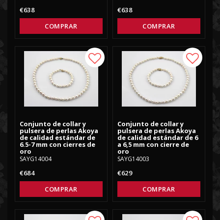
€638
€638
COMPRAR
COMPRAR
Add to list of favorites
Add to
Conjunto de collar y
Conjunto de collar y
pulsera de perlas Akoya
pulsera de perlas Akoya
de calidad estándar de
de calidad estándar de 6
6.5-7 mm con cierres de
a 6,5 mm con cierre de
oro
oro
SAYG14004
SAYG14003
€684
€629
COMPRAR
COMPRAR