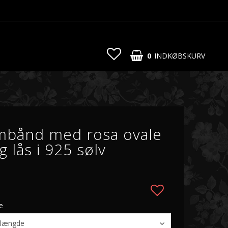
0
INDKØBSKURV
mbånd med rosa ovale
g lås i 925 sølv
e
Add to list o