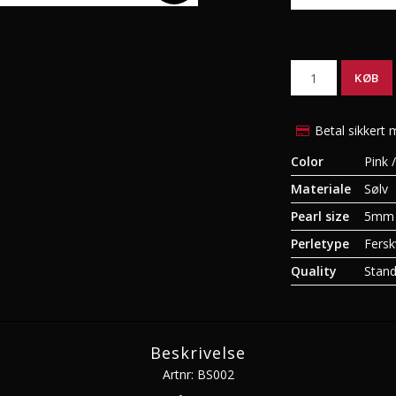
Sydhavsperle vedhæng
Tahiti halskæde
Sydhavsperle øreringe
Tahiti øreringe
KØB
Sydhavsperle halskæde
Tahiti vedhæng
nge
Sydhavsperle sæt
Tahiti armbånd og 
Betal sikkert 
Sydhavsperle armbånd og
Tahiti sæt
ringe
Color
Pink 
12 Stjernetegn i gu
Materiale
Sølv
12 Stjernetegn i hv
Pearl size
5mm
Perletype
Fersk
Quality
Stand
Beskrivelse
Artnr: BS002