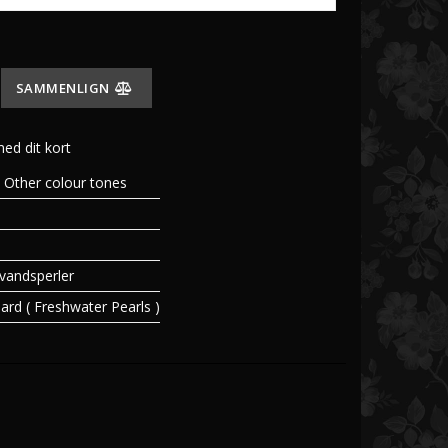
SAMMENLIGN
ringe
med dit kort
/ Other colour tones
ld
idguld
vandsperler
ard ( Freshwater Pearls )