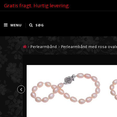
Gratis fragt. Hurtig levering.
MENU
SØG
Perlearmbånd
Perlearmbånd med rosa ovale 
PERLEHALSKÆDE
PERLEØRERINGE
Perlehalskæde guld
Øreringe guld
Perlehalskæde hvidguld
Øreringe hvidguld
Perlehalskæde sølv
Øreringe sølv
Dobbelt strand Perlekæder
PERLEARMBÅND
AKOYAPERLER