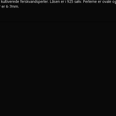
ultiverede ferskvandsperler. Låsen er i 925 sølv. Perlerne er ovale og
r er 6-7mm.