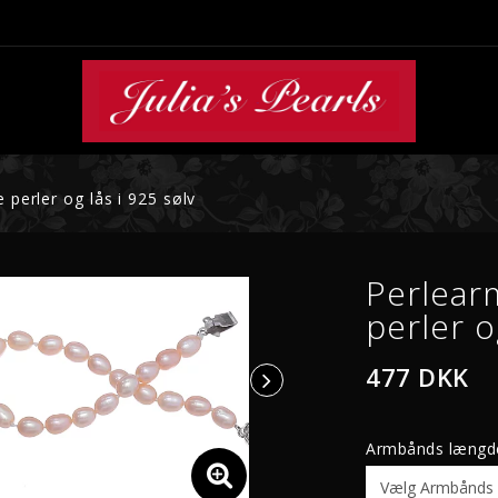
perler og lås i 925 sølv
PERLEVEDHÆNG
PERLERINGE
Vedhæng guld
Akoya ringe
Perlear
Vedhæng hvidguld
Tahiti perle ringe
perler o
Vedhæng sølv
Sydhavs ringe
Perleringer med
477 DKK
ferskvandperler
Mabe ringe
Armbånds længd
SYDHAVSPERLER
TAHITI PERLER