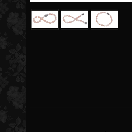
Akoya armbånd
Akoya halskæde
Ferskvands perlearmbånd
Akoya øreringe
Tahiti armbånd
Akoya vedhæng
Akoya armbånd og ri
Akoya perle sæt
FERSKVANDSPERLER
Ferskvandsperlehalskæder
Ferskvandsperlevedhæng
Ferskvandsperleøreringe
Ferskvandsperlearmbånd og
ringe