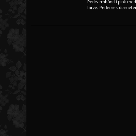
Perlearmbånd i pink med k
Ferskvandsperlesæt
farve. Perlernes diamete