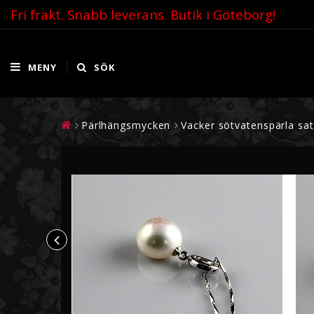
Fri frakt. Snabb leverans. Butik i Göteborg!
MENY
SÖK
Pärlhängsmycken
Vacker sötvatenspärla satt
PÄRLHALSBAND
PÄRLÖRHÄNGEN
Pärlhalsband Guld
Örhängen Guld
Pärlhalsband Vitguld
Örhängen Vitguld
Pärlhalsband Silver
Pärlörhängen Silver
Tvåradiga och treradiga
halsband
PÄRLARMBAND
AKOYAPÄRLOR