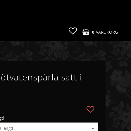
0
VARUKORG
ötvatenspärla satt i
ar
ar
gd
Lägg till i fa