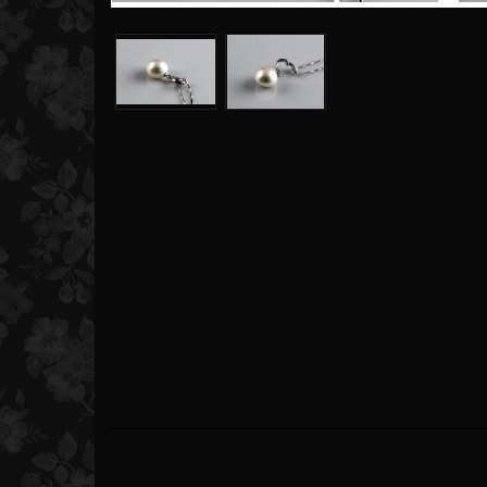
Akoyapärlarmband
Akoyahalsband
Sötvattenspärlarmband
Akoyaörhängen
Tahitipärlarmband
Akoyahängsmycken
Akoyaarmband och ri
Akoyapärlor - Smyck
SÖTVATTENSPÄRLOR
Sötvattenspärlhalsband
Sötvattenspärlhängsmycke
Sötvattenspärlörhängen
Sötvattenspärlarmband och
ringar