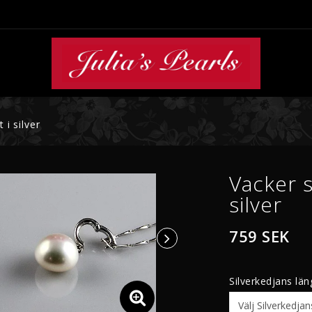
 i silver
PÄRLHÄNGSMYCKEN
PÄRLRINGAR
Hängsmycken Guld
Akoyapärlringar
Vacker s
Hängsmycken Vitguld
Tahitipärlringar
silver
Hängsmycken Silver
Söderhavspärlring
Sötvattenspärlring
759 SEK
Mabepärlringar
Silverkedjans län
SÖDERHAVSPÄRLOR
TAHITIPÄRLOR