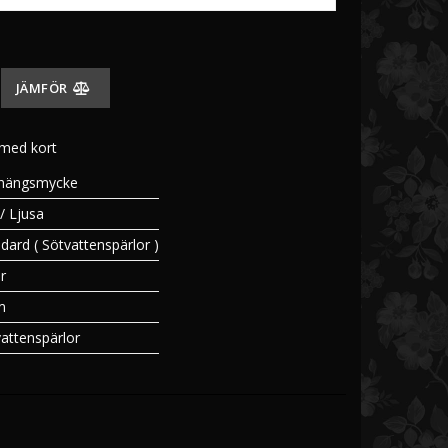
n
cke
JÄMFÖR
 och Ringar
 med kort
Guld
lhängsmycke
itguld
 / Ljusa
dard ( Sötvattenspärlor )
er
m
attenspärlor