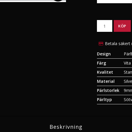
Söderhavspärlhängen
Tahitipärlhalsband
Söderhavspärlörhängen
Tahitipärlörhänge
Söderhavspärlhalsband
Tahitipärlhängsmy
KÖP
ngar
Söderhavspärlset
Tahitipärlarmband
esset
Söderhavspärlarmband och
Tahitipärlset
Betala säkert
Ringar
12 Stjärntecken i 
Design
Pär
12 Stjärntecken i V
Färg
Vita
Kvalitet
Stan
Material
Silv
Pärlstorlek
9m
Pärltyp
Sötv
Beskrivning