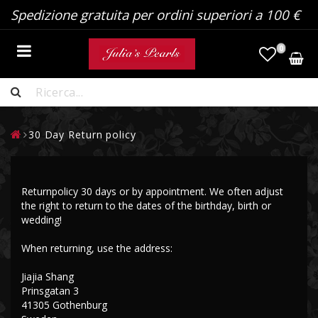
Spedizione gratuita per ordini superiori a 100 €
0
COLLANE DI PERLE
30 Day Return policy
ORECCHINI DI PERLE
PENDENTI CON PERLE
Returnpolicy 30 days or by appointment. We often adjust
the right to return to the dates of the birthday, birth or
wedding!
ANELLI CON PERLE
When returning, use the address:
BRACCIALI DI PERLE
Jiajia Shang
Prinsgatan 3
41305 Gothenburg
PERLE AKOYA