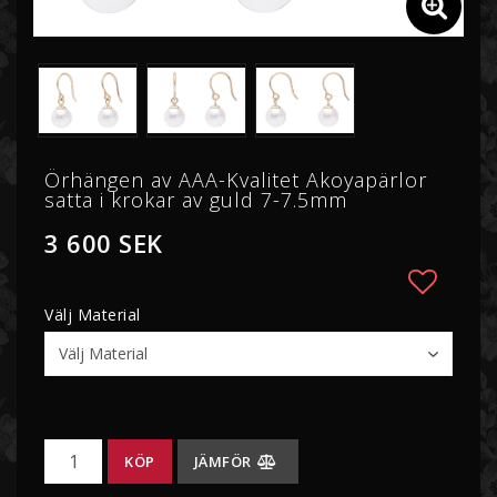
SÖDERHAVSPÄRLOR
TAHITIPÄRLOR
Örhängen av AAA-Kvalitet Akoyapärlor
SÖTVATTENSPÄRLOR
satta i krokar av guld 7-7.5mm
3 600 SEK
Välj Material
Lägg ti
KÖP
JÄMFÖR