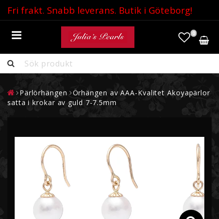
Fri frakt. Snabb leverans. Butik i Göteborg!
0
PÄRLHALSBAND
Pärlörhängen
Örhängen av AAA-Kvalitet Akoyapärlor
PÄRLÖRHÄNGEN
satta i krokar av guld 7-7.5mm
PÄRLHÄNGSMYCKEN
PÄRLRINGAR
PÄRLARMBAND
AKOYAPÄRLOR