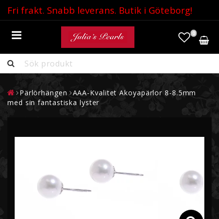
Fri frakt. Snabb leverans. Butik i Göteborg!
0
PÄRLHALSBAND
Pärlörhängen
AAA-Kvalitet Akoyapärlor 8-8.5mm
PÄRLÖRHÄNGEN
med sin fantastiska lyster
PÄRLHÄNGSMYCKEN
PÄRLRINGAR
PÄRLARMBAND
AKOYAPÄRLOR