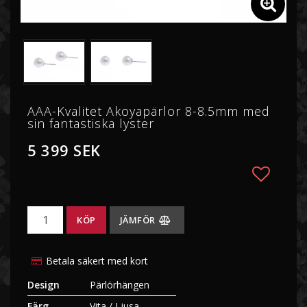
SÖDERHAVSPÄRLOR
TAHITIPÄRLOR
AAA-Kvalitet Akoyapärlor 8-8.5mm med
SÖTVATTENSPÄRLOR
sin fantastiska lyster
5 399 SEK
Lägg ti
KÖP
JÄMFÖR
Betala säkert med kort
Design
Pärlörhängen
Färg
Vita / Ljusa